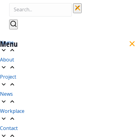
Menu
Home
About
Project
News
Workplace
Contact